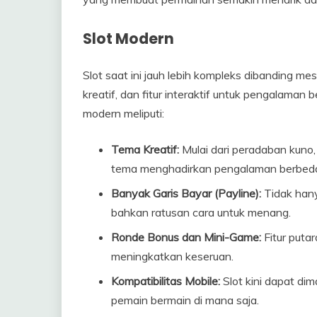
Slot Modern
Slot saat ini jauh lebih kompleks dibanding m
kreatif, dan fitur interaktif untuk pengalaman 
modern meliputi:
Tema Kreatif:
Mulai dari peradaban kuno, 
tema menghadirkan pengalaman berbeda
Banyak Garis Bayar (Payline):
Tidak hanya
bahkan ratusan cara untuk menang.
Ronde Bonus dan Mini-Game:
Fitur putar
meningkatkan keseruan.
Kompatibilitas Mobile:
Slot kini dapat di
pemain bermain di mana saja.